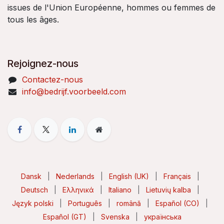
issues de l'Union Européenne, hommes ou femmes de
tous les âges.
Rejoignez-nous
Contactez-nous
info@bedrijf.voorbeeld.com
Dansk
|
Nederlands
|
English (UK)
|
Français
|
Deutsch
|
Ελληνικά
|
Italiano
|
Lietuvių kalba
|
Język polski
|
Português
|
română
|
Español (CO)
|
Español (GT)
|
Svenska
|
українська