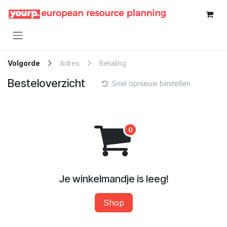
Overslaan naar inhoud
Volgorde
Adres
Betaling
Besteloverzicht
Snel opnieuw bestellen
Je winkelmandje is leeg!
Shop