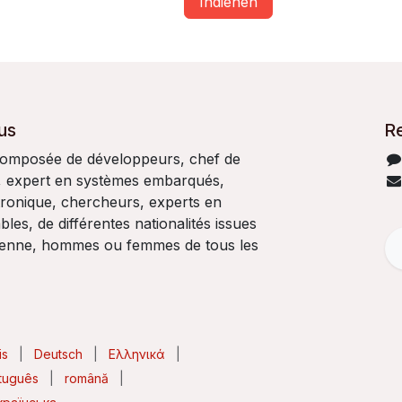
Indienen
us
R
composée de développeurs, chef de
, expert en systèmes embarqués,
tronique, chercheurs, experts en
les, de différentes nationalités issues
éenne, hommes ou femmes de tous les
is
|
Deutsch
|
Ελληνικά
|
tuguês
|
română
|