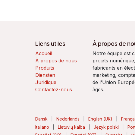
Liens utiles
À propos de no
Accueil
Notre équipe est 
À propos de nous
projets numérique
Produits
fabricants en élec
Diensten
marketing, comptab
Juridique
de l'Union Europ
Contactez-nous
âges.
Dansk
|
Nederlands
|
English (UK)
|
França
Italiano
|
Lietuvių kalba
|
Język polski
|
Por