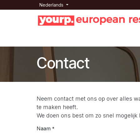
Overslaan naar inhoud
Nederlands
Startpagina
Our consortium
Shop
Blo
Contact
Neem contact met ons op over alles wat
te maken heeft.
We doen ons best om zo snel mogelijk b
Naam
*