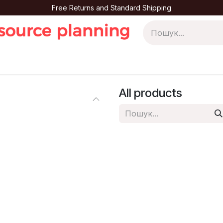
Free Returns and Standard Shipping
ог
Вакансії
Зв'яжіться з нами
All products